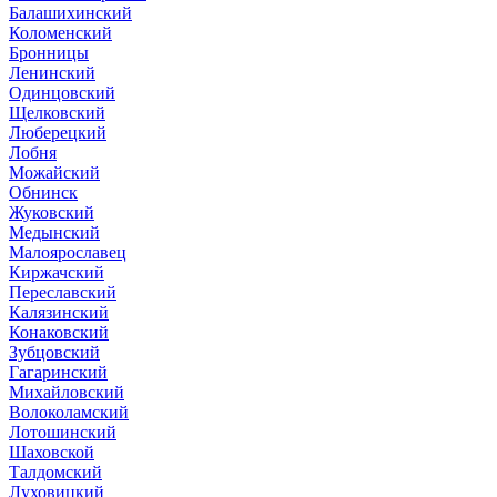
Балашихинский
Коломенский
Бронницы
Ленинский
Одинцовский
Щелковский
Люберецкий
Лобня
Можайский
Обнинск
Жуковский
Медынский
Малоярославец
Киржачский
Переславский
Калязинский
Конаковский
Зубцовский
Гагаринский
Михайловский
Волоколамский
Лотошинский
Шаховской
Талдомский
Луховицкий