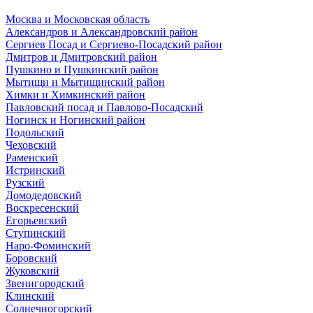
Москва и Московская область
Александров и Александровский район
Сергиев Посад и Сергиево-Посадский район
Дмитров и Дмитровский район
Пушкино и Пушкинский район
Мытищи и Мытищинский район
Химки и Химкинский район
Павловский посад и Павлово-Посадский
Ногинск и Ногинский район
Подольский
Чеховский
Раменский
Истринский
Рузский
Домодедовский
Воскресенский
Егорьевский
Ступинский
Наро-Фоминский
Боровский
Жуковский
Звенигородский
Клинский
Солнечногорский