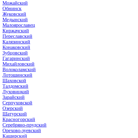
Можайский
Обнинск
Жуковский
Медынский
Малоярославец
Киржачский
Переславский
Калязинский
Конаковский
Зубцовский
Гагаринский
Михайловский
Волоколамский
Лотошинский
Шаховской
Талдомский
Луховицкий
Зарайский
Серпуховской
Озерский
Шатурский
Красногорский
Серебряно-прудский
Орехово-зуевский
Каширский