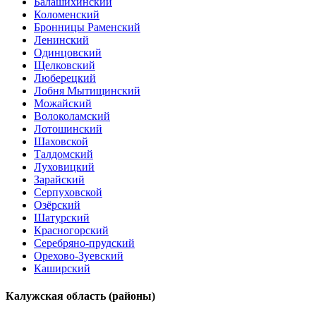
Балашихинский
Коломенский
Бронницы Раменский
Ленинский
Одинцовский
Щелковский
Люберецкий
Лобня Мытищинский
Можайский
Волоколамский
Лотошинский
Шаховской
Талдомский
Луховицкий
Зарайский
Серпуховской
Озёрский
Шатурский
Красногорский
Серебряно-прудский
Орехово-Зуевский
Каширский
Калужская область (районы)