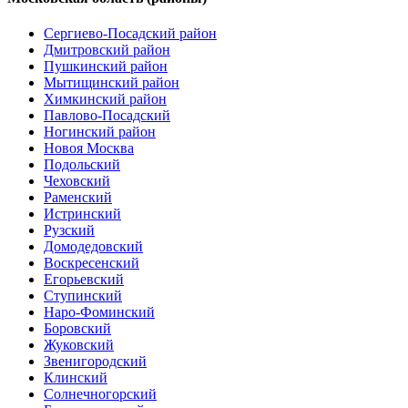
Сергиево-Посадский район
Дмитровский район
Пушкинский район
Мытищинский район
Химкинский район
Павлово-Посадский
Ногинский район
Новоя Москва
Подольский
Чеховский
Раменский
Истринский
Рузский
Домодедовский
Воскресенский
Егорьевский
Ступинский
Наро-Фоминский
Боровский
Жуковский
Звенигородский
Клинский
Солнечногорский