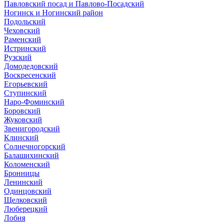
Павловский посад и Павлово-Посадский
Ногинск и Ногинский район
Подольский
Чеховский
Раменский
Истринский
Рузский
Домодедовский
Воскресенский
Егорьевский
Ступинский
Наро-Фоминский
Боровский
Жуковский
Звенигородский
Клинский
Солнечногорский
Балашихинский
Коломенский
Бронницы
Ленинский
Одинцовский
Щелковский
Люберецкий
Лобня